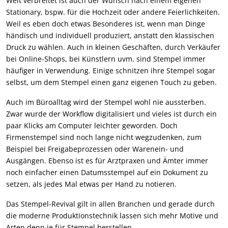
Weit verbreitet ist auch der Wunsch nach einem eigenen
Stationary, bspw. für die Hochzeit oder andere Feierlichkeiten.
Weil es eben doch etwas Besonderes ist, wenn man Dinge
händisch und individuell produziert, anstatt den klassischen
Druck zu wählen. Auch in kleinen Geschäften, durch Verkäufer
bei Online-Shops, bei Künstlern uvm. sind Stempel immer
häufiger in Verwendung. Einige schnitzen ihre Stempel sogar
selbst, um dem Stempel einen ganz eigenen Touch zu geben.
Auch im Büroalltag wird der Stempel wohl nie aussterben.
Zwar wurde der Workflow digitalisiert und vieles ist durch ein
paar Klicks am Computer leichter geworden. Doch
Firmenstempel sind noch lange nicht wegzudenken, zum
Beispiel bei Freigabeprozessen oder Warenein- und
Ausgängen. Ebenso ist es für Arztpraxen und Ämter immer
noch einfacher einen Datumsstempel auf ein Dokument zu
setzen, als jedes Mal etwas per Hand zu notieren.
Das Stempel-Revival gilt in allen Branchen und gerade durch
die moderne Produktionstechnik lassen sich mehr Motive und
Arten denn je für Stempel herstellen.