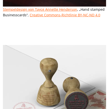
Stempeldesign von Tayce Annette Henderson
, „Hand stamped
Businesscards“,
Creative Commons-Richtlinie BY-NC-ND 4.0