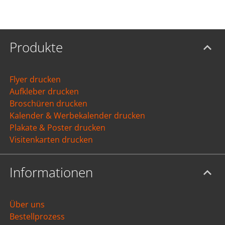
verschiedene Formen
Natürlich können Sie jederzeit die eingefügten Elemente
Produkte
in Größe, Farbe und Ausrichtung ändern.
Elemente anordnen
Flyer drucken
Aufkleber drucken
Broschüren drucken
Kalender & Werbekalender drucken
Plakate & Poster drucken
Visitenkarten drucken
Informationen
Über uns
Sie haben die Möglichkeit, mehrere Elemente in Ihr
Bestellprozess
Produkt einzufügen.