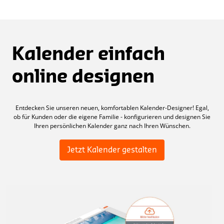
1
Saxoprint
Bewertung
Tagen
Verifizierte
Vor 2
Bew
of
gemacht.
Bewertung
Tagen
15
Zuverlässige
Liefertermine,
Kalender einfach
gute bis
sehr gute
online designen
Druckergebnisse,
gute V...
Verifizierte
Vor 2
Entdecken Sie unseren neuen, komfortablen Kalender-Designer! Egal,
Bewertung
Tagen
ob für Kunden oder die eigene Familie - konfigurieren und designen Sie
Ihren persönlichen Kalender ganz nach Ihren Wünschen.
Jetzt Kalender gestalten