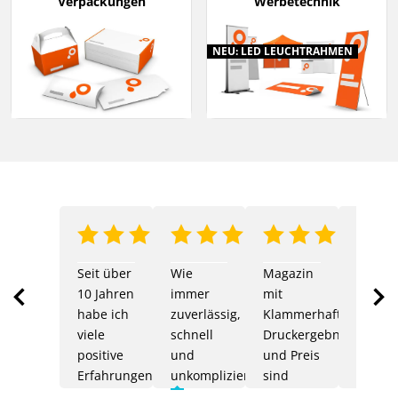
Verpackungen
Werbetechnik
NEU: LED LEUCHTRAHMEN
Anonymer Nutzer
Anonymer Nutze
Seit über
Wie
Magazin
Einfac
10 Jahren
immer
mit
Abwick
habe ich
zuverlässig,
Klammerhaftung:
Super
viele
schnell
Druckergebnisse
schnel
positive
und
und Preis
Versan
Erfahrungen
unkompliziert
sind
Top
mit
Verifizierte
außergewöhnlich.
Vor 2
Veri
Item