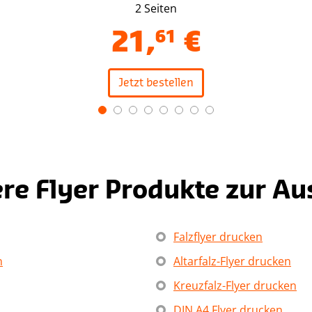
2 Seiten
21
,
61
€
Jetzt bestellen
re Flyer Produkte zur A
Falzflyer drucken
n
Altarfalz-Flyer drucken
Kreuzfalz-Flyer drucken
DIN A4 Flyer drucken