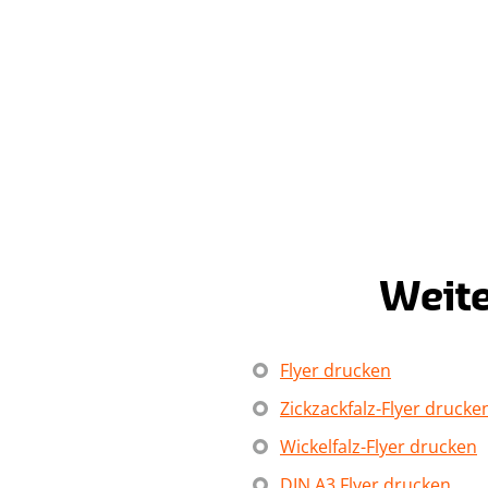
Item
1
of
8
Weite
Flyer drucken
Zickzackfalz-Flyer drucke
Wickelfalz-Flyer drucken
DIN A3 Flyer drucken