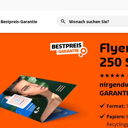
Bestpreis-Garantie
Flye
250 
nirgendw
GARANT
Format:
1
Papiere:
B
Recycling