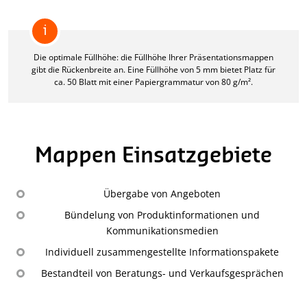
mit Einstecktasche & Abheftstreifen
mit Laschen 3-fach und Gummiband
i
2-fach gelocht
4-fach gelocht
mit Abheftösen & Abheftstreifen
Die optimale Füllhöhe: die Füllhöhe Ihrer Präsentationsmappen
gibt die Rückenbreite an. Eine Füllhöhe von 5 mm bietet Platz für
ca. 50 Blatt mit einer Papiergrammatur von 80 g/m².
ohne Laschen
Mappen Einsatzgebiete
Übergabe von Angeboten
Bündelung von Produktinformationen und
Kommunikationsmedien
Individuell zusammengestellte Informationspakete
Bestandteil von Beratungs- und Verkaufsgesprächen