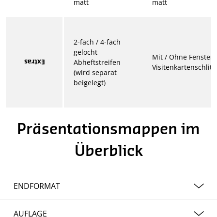
matt
matt
2-fach / 4-fach
gelocht
Mit / Ohne Fenster
Extras
Abheftstreifen
Visitenkartenschlitz
(wird separat
beigelegt)
Präsentationsmappen im
Überblick
ENDFORMAT
220 × 306 mm
AUFLAGE