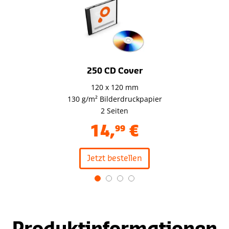
250 CD Cover
120 x 120 mm
130 g/m² Bilderdruckpapier
2 Seiten
14
,
€
99
Jetzt bestellen
Item
1
of
4