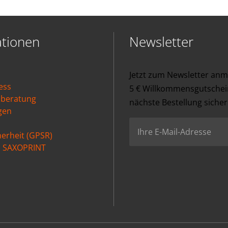
ationen
Newsletter
Jetzt zum Newsletter an
ess
5 € Willkommensgutschein
nberatung
nächste Bestellung sicher
gen
erheit (GPSR)
ei SAXOPRINT