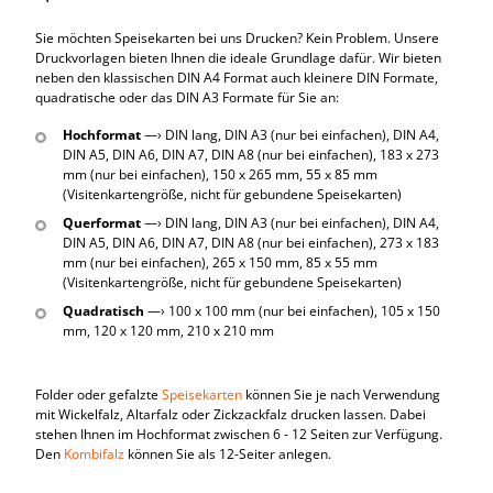
Sie möchten Speisekarten bei uns Drucken? Kein Problem. Unsere
Druckvorlagen bieten Ihnen die ideale Grundlage dafür. Wir bieten
neben den klassischen DIN A4 Format auch kleinere DIN Formate,
quadratische oder das DIN A3 Formate für Sie an:
Hochformat
—› DIN lang, DIN A3 (nur bei einfachen), DIN A4,
DIN A5, DIN A6, DIN A7, DIN A8 (nur bei einfachen), 183 x 273
mm (nur bei einfachen), 150 x 265 mm, 55 x 85 mm
(Visitenkartengröße, nicht für gebundene Speisekarten)
Querformat
—› DIN lang, DIN A3 (nur bei einfachen), DIN A4,
DIN A5, DIN A6, DIN A7, DIN A8 (nur bei einfachen), 273 x 183
mm (nur bei einfachen), 265 x 150 mm, 85 x 55 mm
(Visitenkartengröße, nicht für gebundene Speisekarten)
Quadratisch
—› 100 x 100 mm (nur bei einfachen), 105 x 150
mm, 120 x 120 mm, 210 x 210 mm
Folder oder gefalzte
Speisekarten
können Sie je nach Verwendung
mit Wickelfalz, Altarfalz oder Zickzackfalz drucken lassen. Dabei
stehen Ihnen im Hochformat zwischen 6 - 12 Seiten zur Verfügung.
Den
Kombifalz
können Sie als 12-Seiter anlegen.