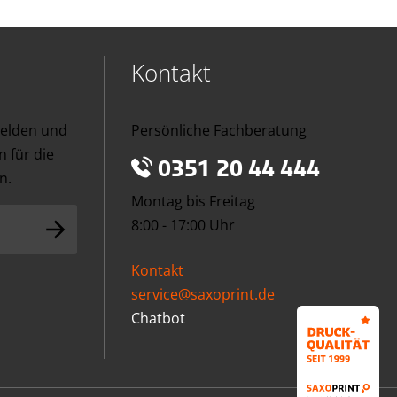
Kontakt
melden und
Persönliche Fachberatung
 für die
0351 20 44 444
n.
Montag bis Freitag
8:00 - 17:00 Uhr
Kontakt
service@saxoprint.de
Chatbot