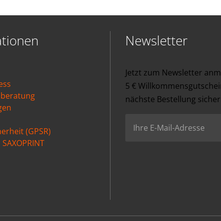
ationen
Newsletter
Jetzt zum Newsletter an
ess
5 € Willkommensgutschein
nberatung
nächste Bestellung sicher
gen
erheit (GPSR)
ei SAXOPRINT