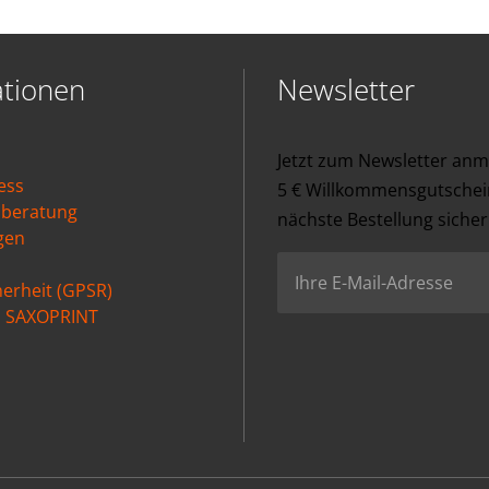
ationen
Newsletter
Jetzt zum Newsletter an
ess
5 € Willkommensgutschein
nberatung
nächste Bestellung sicher
gen
erheit (GPSR)
ei SAXOPRINT