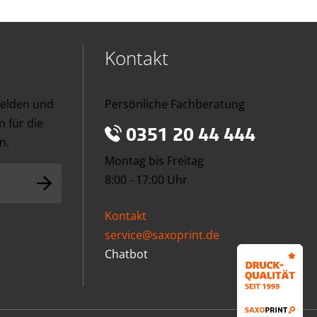
Kontakt
melden und
Persönliche Fachberatung
 für die
0351 20 44 444
n.
Montag bis Freitag
8:00 - 17:00 Uhr
Kontakt
service@saxoprint.de
Chatbot