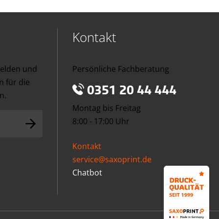
Kontakt
melden und
Persönliche Fachberatung
 für die
0351 20 44 444
n.
Montag bis Freitag
8:00 - 17:00 Uhr
Kontakt
service@saxoprint.de
Chatbot