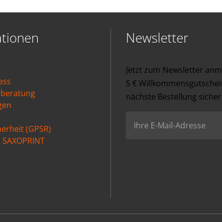
ationen
Newsletter
Jetzt zum Newsletter an
ess
5 € Willkommensgutschein
nberatung
nächste Bestellung sicher
gen
erheit (GPSR)
ei SAXOPRINT