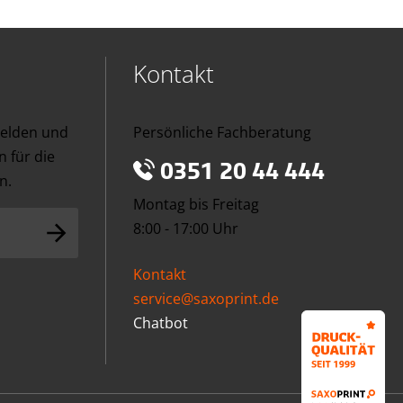
Kontakt
melden und
Persönliche Fachberatung
 für die
0351 20 44 444
n.
Montag bis Freitag
8:00 - 17:00 Uhr
Kontakt
service@saxoprint.de
Chatbot