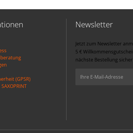
ationen
Newsletter
Jetzt zum Newsletter an
ess
5 € Willkommensgutschein
nberatung
nächste Bestellung sicher
gen
erheit (GPSR)
ei SAXOPRINT