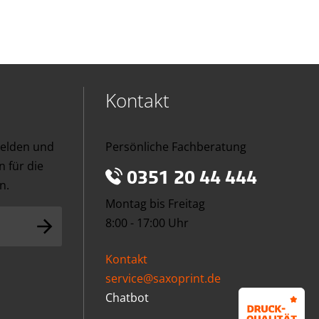
Kontakt
melden und
Persönliche Fachberatung
 für die
0351 20 44 444
n.
Montag bis Freitag
8:00 - 17:00 Uhr
Kontakt
service@saxoprint.de
Chatbot