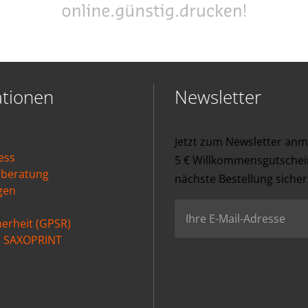
ationen
Newsletter
Jetzt zum Newsletter an
ess
5 € Willkommensgutschein
nberatung
nächste Bestellung sicher
gen
erheit (GPSR)
ei SAXOPRINT