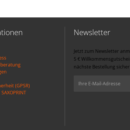
ationen
Newsletter
Jetzt zum Newsletter an
ess
5 € Willkommensgutschein
nberatung
nächste Bestellung sicher
gen
erheit (GPSR)
ei SAXOPRINT