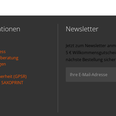
ationen
Newsletter
Jetzt zum Newsletter an
ess
5 € Willkommensgutschein
nberatung
nächste Bestellung sicher
gen
erheit (GPSR)
ei SAXOPRINT