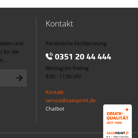
Kontakt
melden und
Persönliche Fachberatung
 für die
0351 20 44 444
n.
Montag bis Freitag
8:00 - 17:00 Uhr
Kontakt
service@saxoprint.de
Chatbot