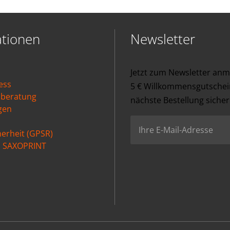
ationen
Newsletter
Jetzt zum Newsletter an
ess
5 € Willkommensgutschein
nberatung
nächste Bestellung sicher
gen
erheit (GPSR)
ei SAXOPRINT