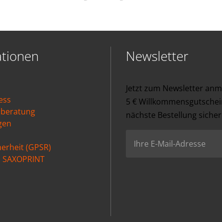
ationen
Newsletter
Jetzt zum Newsletter an
ess
5 € Willkommensgutschein
nberatung
nächste Bestellung sicher
gen
erheit (GPSR)
ei SAXOPRINT