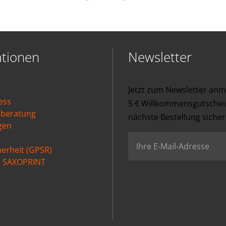
ationen
Newsletter
Jetzt zum Newsletter an
ess
5 € Willkommensgutschein
nberatung
nächste Bestellung sicher
gen
erheit (GPSR)
ei SAXOPRINT