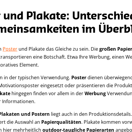
 und Plakate: Unterschi
meinsamkeiten im Überbl
en
Poster
und Plakate das Gleiche zu sein. Die
großen Papie
ransportieren eine Botschaft. Etwa Ihre Werbung, einen W
koratives Element.
en in der typischen Verwendung.
Poster
dienen überwiegen
Motivationsposter eingesetzt oder präsentieren die Produ
akate
hingegen finden vor allem in der
Werbung
Verwendung
r Informationen.
Plakaten und Postern
liegt auch in den Produktionsdetail
iert die Auswahl an
Papierqualitäten
. Plakate kommen vor
 hier mehrheitlich
outdoor-taugliche Papierarten
angebot