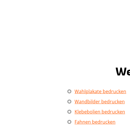
Item
1
of
12
We
Wahlplakate bedrucken
Wandbilder bedrucken
Klebebolien bedrucken
Fahnen bedrucken