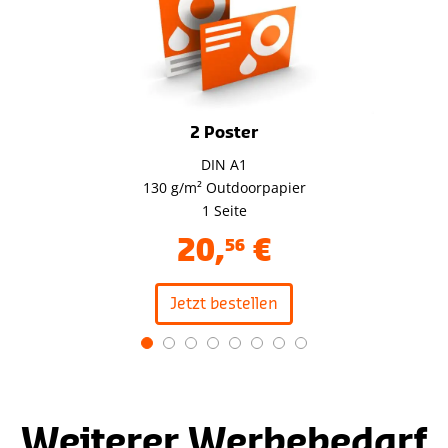
2 Poster
DIN A1
130 g/m² Outdoorpapier
1 Seite
20
,
€
56
Jetzt bestellen
Item
1
of
8
Weiterer Werbebedarf