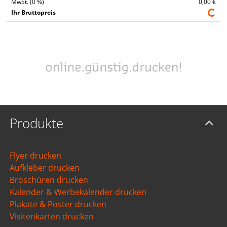
MwSt. (0 %)
0,00 €
Ihr Bruttopreis
Produkte
Flyer drucken
Aufkleber drucken
Broschüren drucken
Kalender & Werbekalender drucken
Plakate & Poster drucken
Visitenkarten drucken