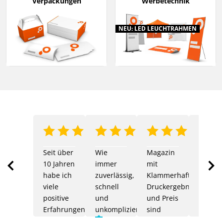
Verpackungen
Werbetechnik
NEU: LED LEUCHTRAHMEN
Anonymer Nutzer
Anonymer Nutze
Seit über
Wie
Magazin
Einfac
10 Jahren
immer
mit
Abwick
habe ich
zuverlässig,
Klammerhaftung:
Super
viele
schnell
Druckergebnisse
schnel
positive
und
und Preis
Versan
Erfahrungen
unkompliziert
sind
Top
mit
Verifizierte
Vor
außergewöhnlich.
Veri
Item