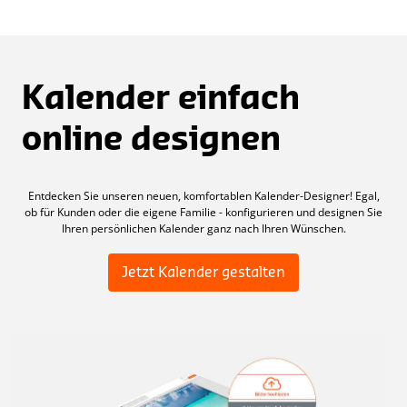
1
Saxoprint
Bewertung
1
Verifizierte
Vor 2
Bew
of
gemacht.
Tag
Bewertung
Tagen
15
Zuverlässige
Liefertermine,
Kalender einfach
gute bis
sehr gute
online designen
Druckergebnisse,
gute V...
Verifizierte
Vor
Entdecken Sie unseren neuen, komfortablen Kalender-Designer! Egal,
Bewertung
1
ob für Kunden oder die eigene Familie - konfigurieren und designen Sie
Tag
Ihren persönlichen Kalender ganz nach Ihren Wünschen.
Jetzt Kalender gestalten