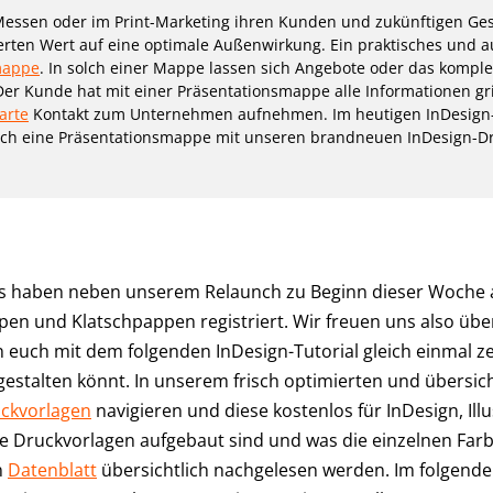
Messen oder im Print-Marketing ihren Kunden und zukünftigen Ge
erten Wert auf eine optimale Außenwirkung. Ein praktisches und a
mappe
. In solch einer Mappe lassen sich Angebote oder das komplett
Der Kunde hat mit einer Präsentationsmappe alle Informationen gr
arte
Kontakt zum Unternehmen aufnehmen. Im heutigen InDesign-T
olch eine Präsentationsmappe mit unseren brandneuen InDesign-Dru
s haben neben unserem Relaunch zu Beginn dieser Woche
n und Klatschpappen registriert. Wir freuen uns also über
euch mit dem folgenden InDesign-Tutorial gleich einmal zei
estalten könnt. In unserem frisch optimierten und übersic
ckvorlagen
navigieren und diese kostenlos für InDesign, Ill
e Druckvorlagen aufgebaut sind und was die einzelnen Far
n
Datenblatt
übersichtlich nachgelesen werden. Im folgenden