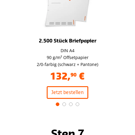
2.500 Stück Briefpapier
DIN A4
90 g/m² Offsetpapier
2/0-farbig (schwarz + Pantone)
132
,
€
90
Jetzt bestellen
Item
1
of
4
Step 7