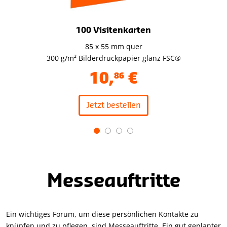
100 Visitenkarten
85 x 55 mm quer
300 g/m² Bilderdruckpapier glanz FSC®
10
,
€
86
Jetzt bestellen
Item
1
of
4
Messeauftritte
Ein wichtiges Forum, um diese persönlichen Kontakte zu
knüpfen und zu pflegen, sind Messeauftritte. Ein gut geplanter