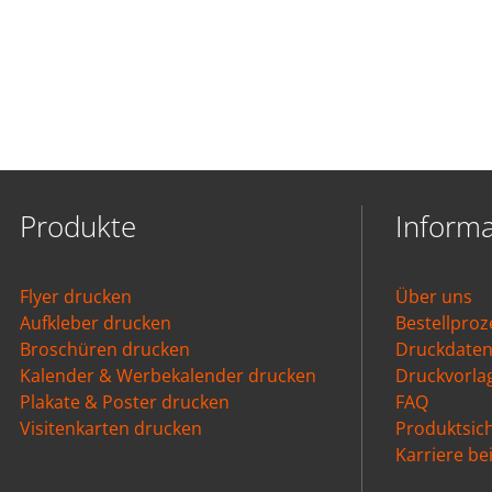
Produkte
Inform
Flyer drucken
Über uns
Aufkleber drucken
Bestellproz
Broschüren drucken
Druckdate
Kalender & Werbekalender drucken
Druckvorla
Plakate & Poster drucken
FAQ
Visitenkarten drucken
Produktsich
Karriere b