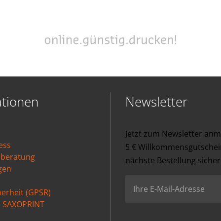
ationen
Newsletter
Jetzt zum Newsletter an
ess
5 € Willkommensgutschein
nberatung
nächste Bestellung sicher
gen
erheit (GPSR)
ei SAXOPRINT