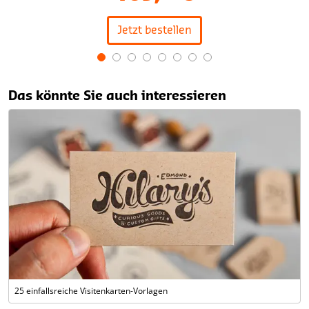
Jetzt bestellen
Item
1
Das könnte Sie auch interessieren
of
8
25 einfallsreiche Visitenkarten-Vorlagen