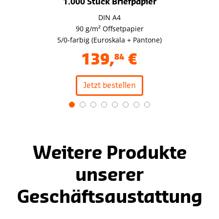
1.000 Stück Briefpapier
DIN A4
90 g/m² Offsetpapier
5/0-farbig (Euroskala + Pantone)
139
,
€
84
Jetzt bestellen
Item
1
of
8
Weitere Produkte
unserer
Geschäftsaustattung