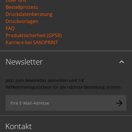
Über uns
Lösungsweg.
Bestellprozess
Druckdatenberatung
Druckvorlagen
FAQ
Produktsicherheit (GPSR)
Karriere bei SAXOPRINT
Newsletter
Jetzt zum Newsletter anmelden und 5 €
Willkommensgutschein für die nächste Bestellung sichern.
Kontakt