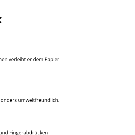
k
nen verleiht er dem Papier
esonders umweltfreundlich.
b und Fingerabdrücken