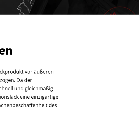
zen
ruckprodukt vor äußeren
rzogen. Da der
schnell und gleichmäßig
onslack eine einzigartige
lächenbeschaffenheit des