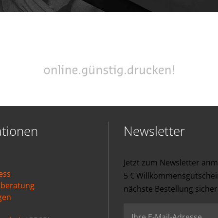
ationen
Newsletter
Jetzt zum Newsletter an
ess
5 € Willkommensgutschein
nberatung
nächste Bestellung sicher
gen