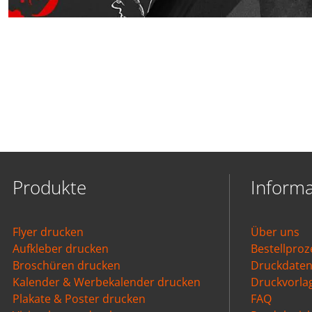
Produkte
Inform
Flyer drucken
Über uns
Aufkleber drucken
Bestellproz
Broschüren drucken
Druckdate
Kalender & Werbekalender drucken
Druckvorla
Plakate & Poster drucken
FAQ