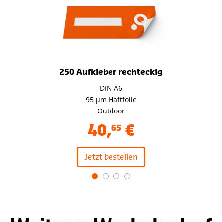
250 Aufkleber rechteckig
DIN A6
95 µm Haftfolie
Outdoor
40
,
€
65
Jetzt bestellen
Item
1
of
4