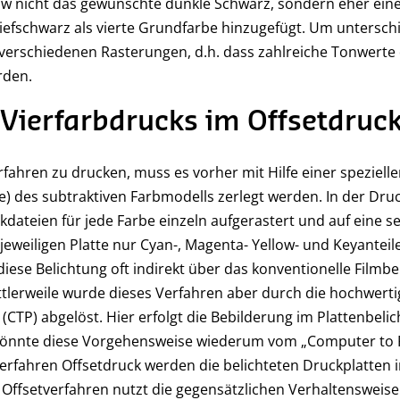
ow nicht das gewünschte dunkle Schwarz, sondern eher ein
efschwarz als vierte Grundfarbe hinzugefügt. Um untersch
verschiedenen Rasterungen, d.h. dass zahlreiche Tonwerte
rden.
 Vierfarbdrucks im Offsetdruc
erfahren zu drucken, muss es vorher mit Hilfe einer speziel
) des subtraktiven Farbmodells zerlegt werden. In der Druc
dateien für jede Farbe einzeln aufgerastert und auf eine s
r jeweiligen Platte nur Cyan-, Magenta- Yellow- und Keyantei
diese Belichtung oft indirekt über das konventionelle Filmb
ittlerweile wurde dieses Verfahren aber durch die hochwert
(CTP) abgelöst. Hier erfolgt die Bebilderung im Plattenbelich
t könnte diese Vorgehensweise wiederum vom „Computer to 
erfahren Offsetdruck werden die belichteten Druckplatten i
Offsetverfahren nutzt die gegensätzlichen Verhaltensweise