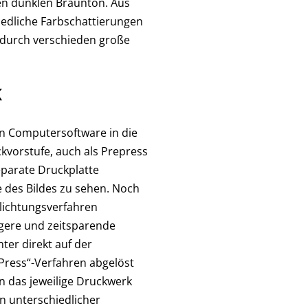
en dunklen Braunton. Aus
iedliche Farbschattierungen
 durch verschieden große
k
len Computersoftware in die
kvorstufe, auch als Prepress
eparate Druckplatte
le des Bildes zu sehen. Noch
elichtungsverfahren
igere und zeitsparende
ter direkt auf der
Press“-Verfahren abgelöst
n das jeweilige Druckwerk
n unterschiedlicher