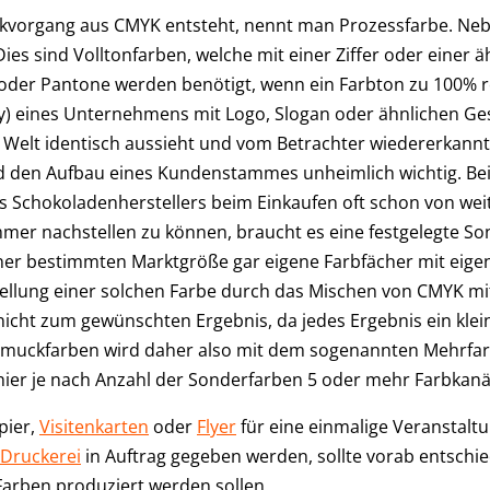
kvorgang aus CMYK entsteht, nennt man Prozessfarbe. Nebe
s sind Volltonfarben, welche mit einer Ziffer oder einer ä
oder Pantone werden benötigt, wenn ein Farbton zu 100% r
ity) eines Unternehmens mit Logo, Slogan oder ähnlichen G
r Welt identisch aussieht und vom Betrachter wiedererkannt w
d den Aufbau eines Kundenstammes unheimlich wichtig. Bei
 Schokoladenherstellers beim Einkaufen oft schon von wei
er nachstellen zu können, braucht es eine festgelegte Son
er bestimmten Marktgröße gar eigene Farbfächer mit eigen
tellung einer solchen Farbe durch das Mischen von CMYK mi
 nicht zum gewünschten Ergebnis, da jedes Ergebnis ein kle
hmuckfarben wird daher also mit dem sogenannten Mehrfarb
ier je nach Anzahl der Sonderfarben 5 oder mehr Farbkanä
pier,
Visitenkarten
oder
Flyer
für eine einmalige Veranstaltu
-Druckerei
in Auftrag gegeben werden, sollte vorab entschi
arben produziert werden sollen.