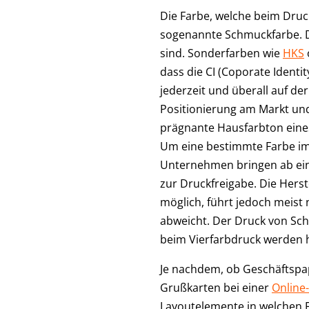
Die Farbe, welche beim Druc
sogenannte Schmuckfarbe. Die
sind. Sonderfarben wie
HKS
dass die CI (Coporate Ident
jederzeit und überall auf de
Positionierung am Markt un
prägnante Hausfarbton eines
Um eine bestimmte Farbe imm
Unternehmen bringen ab ein
zur Druckfreigabe. Die Hers
möglich, führt jedoch meist
abweicht. Der Druck von Sc
beim Vierfarbdruck werden h
Je nachdem, ob Geschäftspa
Grußkarten bei einer
Online
Layoutelemente in welchen F