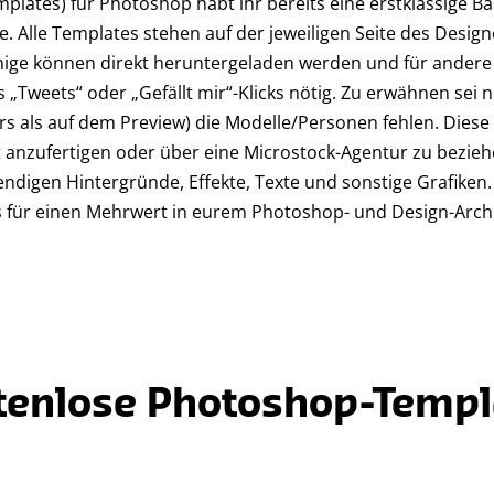
lates) für Photoshop habt ihr bereits eine erstklassige Bas
e. Alle Templates stehen auf der jeweiligen Seite des Desi
ige können direkt heruntergeladen werden und für andere 
„Tweets“ oder „Gefällt mir“-Klicks nötig. Zu erwähnen sei n
 als auf dem Preview) die Modelle/Personen fehlen. Diese 
t anzufertigen oder über eine Microstock-Agentur zu beziehe
wendigen Hintergründe, Effekte, Texte und sonstige Grafiken. 
s für einen Mehrwert in eurem Photoshop- und Design-Archi
tenlose Photoshop-Templ