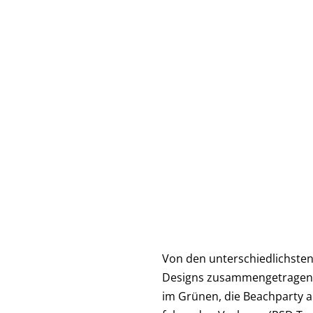
Item
1
of
8
Von den unterschiedlichsten
Designs zusammengetragen. G
im Grünen, die Beachparty a