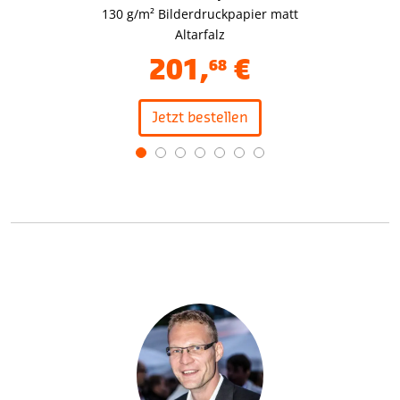
130 g/m² Bilderdruckpapier matt
Altarfalz
201
,
€
68
Jetzt bestellen
Item
1
of
7