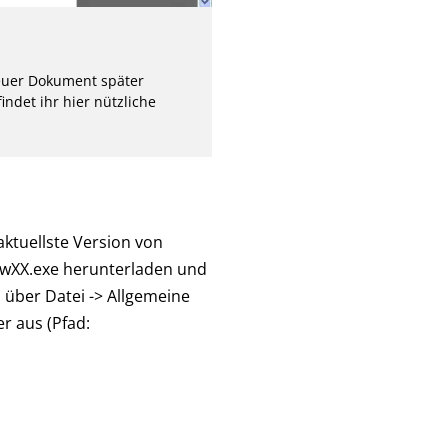
r euer Dokument später
indet ihr hier nützliche
aktuellste Version von
1wXX.exe herunterladen und
n über Datei -> Allgemeine
r aus (Pfad: