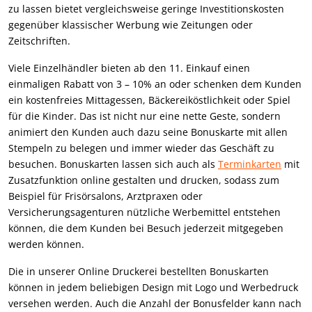
zu lassen bietet vergleichsweise geringe Investitionskosten
gegenüber klassischer Werbung wie Zeitungen oder
Zeitschriften.
Viele Einzelhändler bieten ab den 11. Einkauf einen
einmaligen Rabatt von 3 – 10% an oder schenken dem Kunden
ein kostenfreies Mittagessen, Bäckereiköstlichkeit oder Spiel
für die Kinder. Das ist nicht nur eine nette Geste, sondern
animiert den Kunden auch dazu seine Bonuskarte mit allen
Stempeln zu belegen und immer wieder das Geschäft zu
besuchen. Bonuskarten lassen sich auch als
Terminkarten
mit
Zusatzfunktion online gestalten und drucken, sodass zum
Beispiel für Frisörsalons, Arztpraxen oder
Versicherungsagenturen nützliche Werbemittel entstehen
können, die dem Kunden bei Besuch jederzeit mitgegeben
werden können.
Die in unserer Online Druckerei bestellten Bonuskarten
können in jedem beliebigen Design mit Logo und Werbedruck
versehen werden. Auch die Anzahl der Bonusfelder kann nach