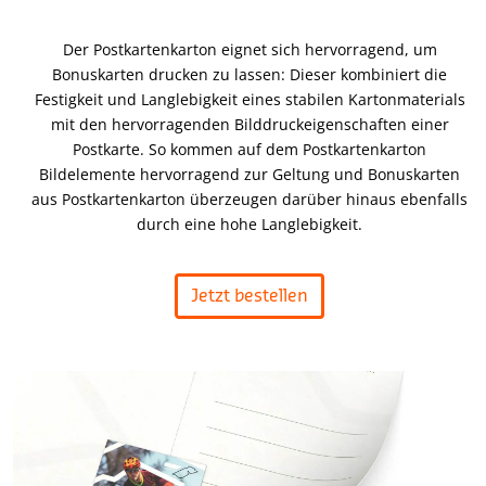
Der Postkartenkarton eignet sich hervorragend, um
Bonuskarten drucken zu lassen: Dieser kombiniert die
Festigkeit und Langlebigkeit eines stabilen Kartonmaterials
mit den hervorragenden Bilddruckeigenschaften einer
Postkarte. So kommen auf dem Postkartenkarton
Bildelemente hervorragend zur Geltung und Bonuskarten
aus Postkartenkarton überzeugen darüber hinaus ebenfalls
durch eine hohe Langlebigkeit.
Jetzt bestellen