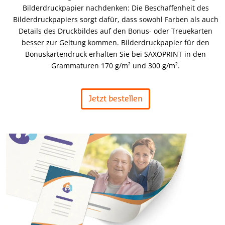
Bilderdruckpapier nachdenken: Die Beschaffenheit des
Bilderdruckpapiers sorgt dafür, dass sowohl Farben als auch
Details des Druckbildes auf den Bonus- oder Treuekarten
besser zur Geltung kommen. Bilderdruckpapier für den
Bonuskartendruck erhalten Sie bei SAXOPRINT in den
Grammaturen 170 g/m² und 300 g/m².
Jetzt bestellen