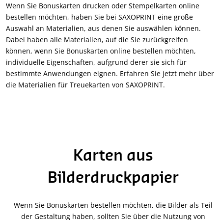
Wenn Sie Bonuskarten drucken oder Stempelkarten online
bestellen möchten, haben Sie bei SAXOPRINT eine große
Auswahl an Materialien, aus denen Sie auswählen können.
Dabei haben alle Materialien, auf die Sie zurückgreifen
können, wenn Sie Bonuskarten online bestellen möchten,
individuelle Eigenschaften, aufgrund derer sie sich für
bestimmte Anwendungen eignen. Erfahren Sie jetzt mehr über
die Materialien für Treuekarten von SAXOPRINT.
Karten aus
Bilderdruckpapier
Wenn Sie Bonuskarten bestellen möchten, die Bilder als Teil
der Gestaltung haben, sollten Sie über die Nutzung von