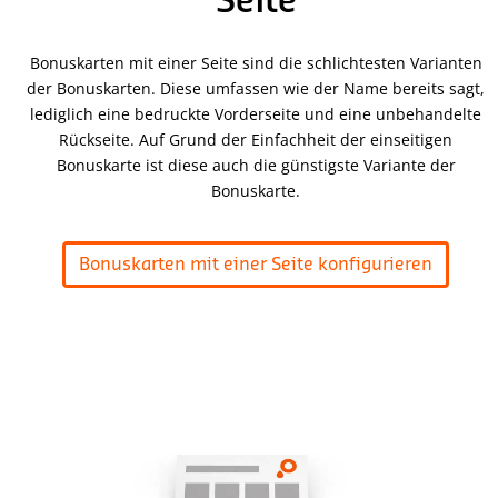
Seite
Bonuskarten mit einer Seite sind die schlichtesten Varianten
der Bonuskarten. Diese umfassen wie der Name bereits sagt,
lediglich eine bedruckte Vorderseite und eine unbehandelte
Rückseite. Auf Grund der Einfachheit der einseitigen
Bonuskarte ist diese auch die günstigste Variante der
Bonuskarte.
Bonuskarten mit einer Seite konfigurieren