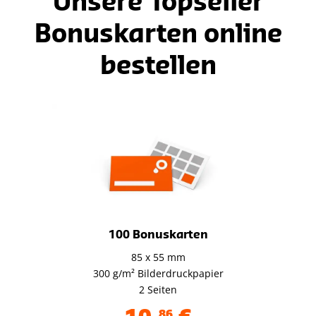
Unsere Topseller
Bonuskarten online
bestellen
100 Bonuskarten
85 x 55 mm
300 g/m² Bilderdruckpapier
2 Seiten
86