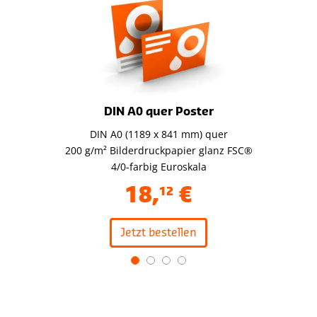
DIN A0 quer Poster
DIN A0 (1189 x 841 mm) quer
200 g/m² Bilderdruckpapier glanz FSC®
4/0-farbig Euroskala
18
,
€
12
Jetzt bestellen
Item
1
of